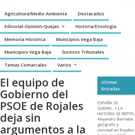
Agricultura/Medio Ambiente
Destacados
Editorial-Opinión-Quejas
Historia/Etnología
Memoria Histórica
Municipios Vega Baja
Municipios Vega Baja
Sucesos Tribunales
Temas Comarcales
Varios
El equipo de
Ultimas
Entradas
Gobierno del
PSOE de Rojales
ESPAÑA SE
QUEMA…Y LA
deja sin
HISTORIA SE REPITE.
Alejandro Bernabé,
geógrafo y
argumentos a la
concejal en Rojales