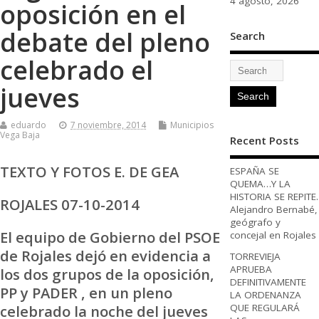
4 agosto, 2026
oposición en el
debate del pleno
Search
celebrado el
jueves
eduardo
7 noviembre, 2014
Municipios
Vega Baja
Recent Posts
TEXTO Y FOTOS E. DE GEA
ESPAÑA SE
QUEMA…Y LA
HISTORIA SE REPITE.
ROJALES 07-10-2014
Alejandro Bernabé,
geógrafo y
El equipo de Gobierno del PSOE
concejal en Rojales
de Rojales dejó en evidencia a
TORREVIEJA
APRUEBA
los dos grupos de la oposición,
DEFINITIVAMENTE
PP y PADER , en un pleno
LA ORDENANZA
QUE REGULARÁ
celebrado la noche del jueves