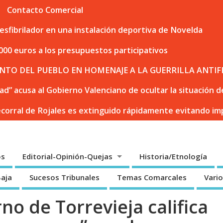
Contacto Comercial
sfibrilador en una instalación deportiva de Novelda
000 euros a los presupuestos participativos
NTO DEL PUEBLO EN HOMENAJE A LA GUERRILLA ANTIF
dad” acusa al Gobierno Valenciano de ocultar la situación
ecorral de Rojales es extinguido rápidamente evitando i
os
Editorial-Opinión-Quejas
Historia/Etnología
Baja
Sucesos Tribunales
Temas Comarcales
Vari
no de Torrevieja califica