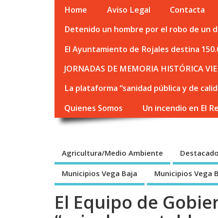
Home
Aviso Legal
Contacta
Detenido un hombre por el robo de un de
El Ayuntamiento de Rojales destina 150.
JORNADAS DE MEMORIA HISTÓRICA VIE
La plataforma “sanidad pública y de cali
Quienes Somos
Un incendio en El R
Agricultura/Medio Ambiente
Destacad
Municipios Vega Baja
Municipios Vega 
El Equipo de Gobier