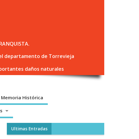
RANQUISTA.
 del departamento de Torrevieja
mportantes daños naturales
Memoria Histórica
os
Ultimas Entradas