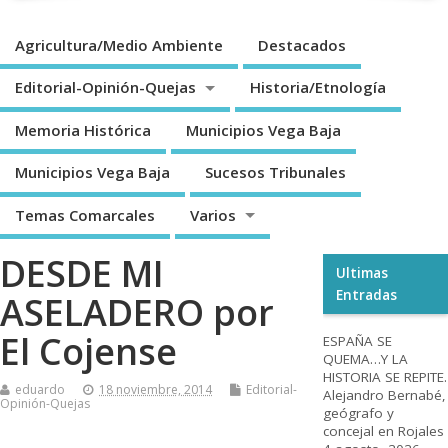
Agricultura/Medio Ambiente
Destacados
Editorial-Opinión-Quejas
Historia/Etnología
Memoria Histórica
Municipios Vega Baja
Municipios Vega Baja
Sucesos Tribunales
Temas Comarcales
Varios
DESDE MI
Ultimas
Entradas
ASELADERO por
El Cojense
ESPAÑA SE
QUEMA…Y LA
HISTORIA SE REPITE.
eduardo
18 noviembre, 2014
Editorial-
Alejandro Bernabé,
Opinión-Quejas
geógrafo y
concejal en Rojales