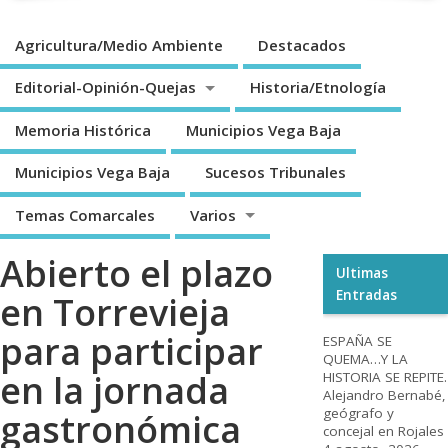
Agricultura/Medio Ambiente
Destacados
Editorial-Opinión-Quejas
Historia/Etnología
Memoria Histórica
Municipios Vega Baja
Municipios Vega Baja
Sucesos Tribunales
Temas Comarcales
Varios
Abierto el plazo
Ultimas
Entradas
en Torrevieja
para participar
ESPAÑA SE
QUEMA…Y LA
en la jornada
HISTORIA SE REPITE.
Alejandro Bernabé,
geógrafo y
gastronómica
concejal en Rojales