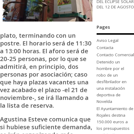
DEL ECLIPSE SOLAR
DEL 12 DE AGOSTO
Pages
plato, terminando con un
Aviso Legal
postre. El horario será de 11:30
Contacta
a 13:00 horas. El aforo será de
Contacto Comercial
20-25 personas, por lo que se
Detenido un
admitirá, en principio, dos
hombre por el
personas por asociación; caso
robo de un
que haya plazas vacantes una
desfibrilador en
vez acabado el plazo -el 21 de
una instalación
deportiva de
noviembre-, se irá llamando a
Novelda
la lista de reserva.
El Ayuntamiento de
Rojales destina
Agustina Esteve comunica que
150.000 euros a
si hubiese suficiente demanda,
los presupuestos