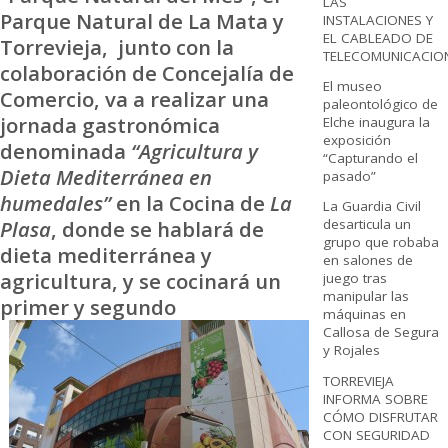
LAS
Parque Natural de La Mata y
INSTALACIONES Y
EL CABLEADO DE
Torrevieja, junto con la
TELECOMUNICACIO
colaboración de Concejalía de
El museo
Comercio, va a realizar una
paleontológico de
jornada gastronómica
Elche inaugura la
exposición
denominada
“Agricultura y
“Capturando el
Dieta Mediterránea en
pasado”
humedales”
en la Cocina de
La
La Guardia Civil
Plasa
, donde se hablará de
desarticula un
grupo que robaba
dieta mediterránea y
en salones de
agricultura, y se cocinará un
juego tras
manipular las
primer y seg
undo
máquinas en
Callosa de Segura
y Rojales
TORREVIEJA
INFORMA SOBRE
CÓMO DISFRUTAR
CON SEGURIDAD