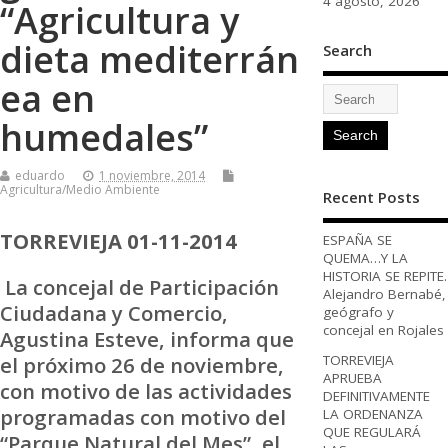
4 agosto, 2026
“Agricultura y
dieta mediterrán
Search
ea en
humedales”
eduardo
1 noviembre, 2014
Agricultura/Medio Ambiente
Recent Posts
TORREVIEJA 01-11-2014
ESPAÑA SE
QUEMA…Y LA
HISTORIA SE REPITE.
La concejal de Participación
Alejandro Bernabé,
Ciudadana y Comercio,
geógrafo y
concejal en Rojales
Agustina Esteve, informa que
el próximo 26 de noviembre,
TORREVIEJA
APRUEBA
con motivo de las actividades
DEFINITIVAMENTE
programadas con motivo del
LA ORDENANZA
QUE REGULARÁ
“Parque Natural del Mes”, el