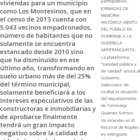
participativos
viviendas para un municipio
JORNADAS DE
como Los Montesinos, que en
MEMORIA
el censo de 2013 cuenta con
HISTÓRICA VIENTO
5.043 vecinos empadronados,
DEL PUEBLO EN
número de habitantes que no
HOMENAJE A LA
solamente se encuentra
GUERRILLA
ANTIFRANQUISTA.
estancado desde 2010 sino
La plataforma
que ha disminuido en ese
“sanidad pública y
último año, transformando en
de calidad” acusa al
suelo urbano más de del 25%
Gobierno
del término municipal,
Valenciano de
solamente beneficiará a los
ocultar la situación
del departamento
intereses especulativos de las
de Torrevieja
constructoras e inmobiliarias y
Quienes Somos
de aprobarse finalmente
Un incendio en El
tendrá un gran impacto
Recorral de Rojales
negativo sobre la calidad de
es extinguido