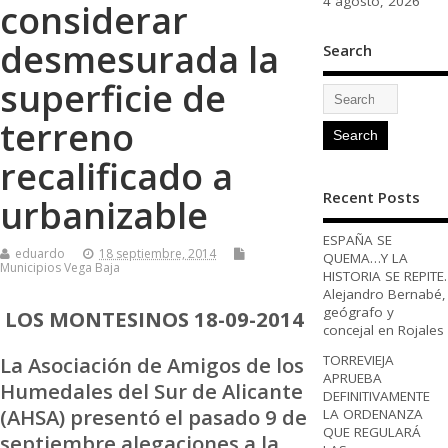
4 agosto, 2026
considerar
desmesurada la
Search
superficie de
terreno
recalificado a
Recent Posts
urbanizable
ESPAÑA SE
eduardo
18 septiembre, 2014
QUEMA…Y LA
Municipios Vega Baja
HISTORIA SE REPITE.
Alejandro Bernabé,
geógrafo y
LOS MONTESINOS 18-09-2014
concejal en Rojales
La Asociación de Amigos de los
TORREVIEJA
APRUEBA
Humedales del Sur de Alicante
DEFINITIVAMENTE
(AHSA) presentó el pasado 9 de
LA ORDENANZA
QUE REGULARÁ
septiembre alegaciones a la