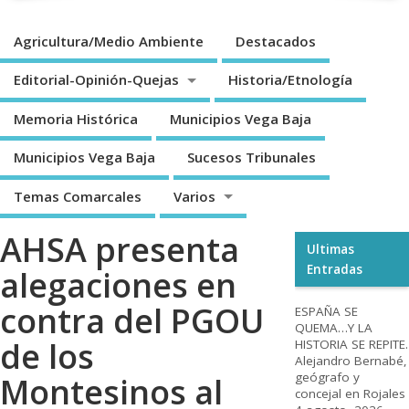
Agricultura/Medio Ambiente
Destacados
Editorial-Opinión-Quejas
Historia/Etnología
Memoria Histórica
Municipios Vega Baja
Municipios Vega Baja
Sucesos Tribunales
Temas Comarcales
Varios
AHSA presenta
Ultimas
Entradas
alegaciones en
contra del PGOU
ESPAÑA SE
QUEMA…Y LA
de los
HISTORIA SE REPITE.
Alejandro Bernabé,
geógrafo y
Montesinos al
concejal en Rojales