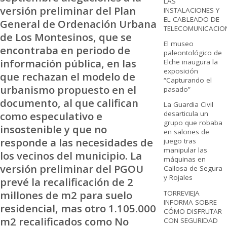
LAS
versión preliminar del Plan
INSTALACIONES Y
EL CABLEADO DE
General de Ordenación Urbana
TELECOMUNICACIO
de Los Montesinos, que se
El museo
encontraba en periodo de
paleontológico de
información pública, en las
Elche inaugura la
exposición
que rechazan el modelo de
“Capturando el
urbanismo propuesto en el
pasado”
documento, al que califican
La Guardia Civil
como especulativo e
desarticula un
grupo que robaba
insostenible y que no
en salones de
responde a las necesidades de
juego tras
manipular las
los vecinos del municipio. La
máquinas en
versión preliminar del PGOU
Callosa de Segura
y Rojales
prevé la recalificación de 2
millones de m2 para suelo
TORREVIEJA
INFORMA SOBRE
residencial, mas otro 1.105.000
CÓMO DISFRUTAR
m2 recalificados como No
CON SEGURIDAD