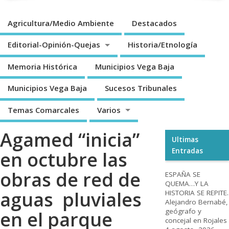
Agricultura/Medio Ambiente
Destacados
Editorial-Opinión-Quejas
Historia/Etnología
Memoria Histórica
Municipios Vega Baja
Municipios Vega Baja
Sucesos Tribunales
Temas Comarcales
Varios
Agamed “inicia”
Ultimas
Entradas
en octubre las
obras de red de
ESPAÑA SE
QUEMA…Y LA
aguas pluviales
HISTORIA SE REPITE.
Alejandro Bernabé,
geógrafo y
en el parque
concejal en Rojales