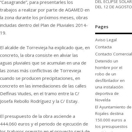
DEL ECLIPSE SOLAR
“Casagrande”, para presentarles los
DEL 12 DE AGOSTO
trabajos a realizar por parte de AGAMED en
la zona durante los próximos meses, obras
incluidas dentro del Plan de Pluviales 2014-
Pages
19.
Aviso Legal
Contacta
El alcalde de Torrevieja ha explicado que, en
Contacto Comercial
concreto, la obra consiste en aliviar las
Detenido un
aguas pluviales que se acumulan en una de
hombre por el
las zonas más conflictivas de Torrevieja
robo de un
cuando se producen precipitaciones, en
desfibrilador en
concreto en las inmediaciones de las calles
una instalación
Delfinas Viudes, en el tramo entre la C/
deportiva de
Novelda
Josefa Rebollo Rodríguez y la C/ Estay.
El Ayuntamiento de
Rojales destina
El presupuesto de la obra asciende a
150.000 euros a
444.060 euros y el periodo de ejecución de
los presupuestos
los trabajos previsto en el proyecto será de