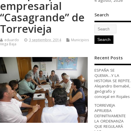
4 agosto, 2026
empresarial
“Casagrande” de
Search
Torrevieja
eduardo
3 septiembre, 2014
Municipios
Vega Baja
Recent Posts
ESPAÑA SE
QUEMA…Y LA
HISTORIA SE REPITE.
Alejandro Bernabé,
geógrafo y
concejal en Rojales
TORREVIEJA
APRUEBA
DEFINITIVAMENTE
LA ORDENANZA
QUE REGULARÁ