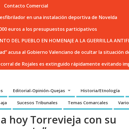
Contacto Comercial
sfibrilador en una instalación deportiva de Novelda
000 euros a los presupuestos participativos
NTO DEL PUEBLO EN HOMENAJE A LA GUERRILLA ANTIF
dad” acusa al Gobierno Valenciano de ocultar la situación
ecorral de Rojales es extinguido rápidamente evitando i
os
Editorial-Opinión-Quejas
Historia/Etnología
Baja
Sucesos Tribunales
Temas Comarcales
Vari
a hoy Torrevieja con su