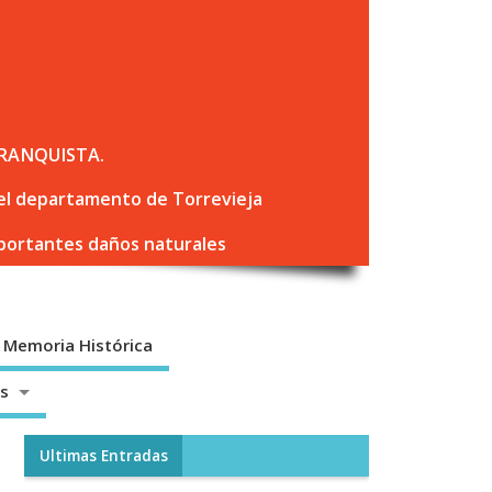
RANQUISTA.
 del departamento de Torrevieja
mportantes daños naturales
Memoria Histórica
os
Ultimas Entradas