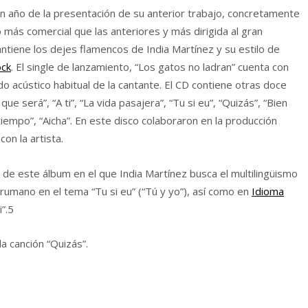
n año de la presentación de su anterior trabajo, concretamente
más comercial que las anteriores y más dirigida al gran
antiene los dejes flamencos de India Martínez y su estilo de
ock
. El single de lanzamiento, “Los gatos no ladran” cuenta con
o acústico habitual de la cantante. El CD contiene otras doce
ue será”, “A ti”, “La vida pasajera”, “Tu si eu”, “Quizás”, “Bien
tiempo”, “Aicha”. En este disco colaboraron en la producción
on la artista.
 de este álbum en el que India Martínez busca el multilingüismo
 rumano en el tema “Tu si eu” (“Tú y yo”), así como en
Idioma
”.5
a canción “Quizás”.