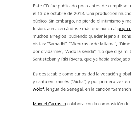
Este CD fue publicado poco antes de cumplirse u
el 13 de octubre de 2013. Una producción mucho 
público. Sin embargo, no pierde el intimismo y m
fusión, aun acercándose más que nunca al
pop-r
muchos arreglos, pudiendo quedar lejano al sonid
pistas: “Samadhi”, “Mientras arde la llama”, “Dime q
por olvidarme”, “Ando la senda”; “Lo que diga mi 
Santisteban y Riki Rivera, que ya había trabajado c
Es destacable como curiosidad la vocación global
y canta en francés (“Aicha”) y por primera vez en
wólof
, lengua de Senegal, en la canción “Samandhi
Manuel Carrasco
colabora con la composición de l