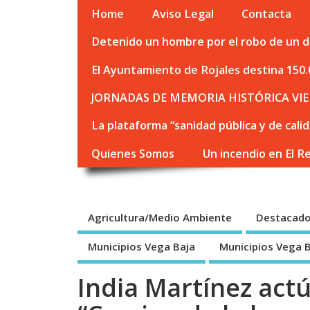
Home
Aviso Legal
Contacta
Detenido un hombre por el robo de un de
El Ayuntamiento de Rojales destina 150.
JORNADAS DE MEMORIA HISTÓRICA VIE
La plataforma “sanidad pública y de cali
Quienes Somos
Un incendio en El R
Agricultura/Medio Ambiente
Destacad
Municipios Vega Baja
Municipios Vega 
India Martínez actú