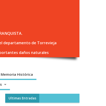
RANQUISTA.
 del departamento de Torrevieja
mportantes daños naturales
Memoria Histórica
os
Ultimas Entradas