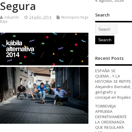
4 agosto, 2026
Segura
Search
eduardo
24 julio, 2014
Municipios Vega
Baja
Recent Posts
ESPAÑA SE
QUEMA…Y LA
HISTORIA SE REPITE.
Alejandro Bernabé,
geógrafo y
concejal en Rojales
TORREVIEJA
APRUEBA
DEFINITIVAMENTE
LA ORDENANZA
QUE REGULARÁ