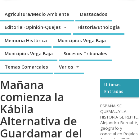
Agricultura/Medio Ambiente
Destacados
Editorial-Opinión-Quejas
Historia/Etnología
Memoria Histórica
Municipios Vega Baja
Municipios Vega Baja
Sucesos Tribunales
Temas Comarcales
Varios
Mañana
Ultimas
Entradas
comienza la
Kábila
ESPAÑA SE
QUEMA…Y LA
Alternativa de
HISTORIA SE REPITE.
Alejandro Bernabé,
geógrafo y
Guardamar del
concejal en Rojales