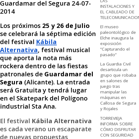
LAS
Guardamar del Segura 24-07-
INSTALACIONES Y
2014
EL CABLEADO DE
TELECOMUNICACIO
Los próximos
25 y 26 de Julio
El museo
se celebrará la séptima edición
paleontológico de
Elche inaugura la
del festival
Kábila
exposición
Alternativa
, festival musical
“Capturando el
pasado”
que aporta la nota más
La Guardia Civil
rockera dentro de las fiestas
desarticula un
patronales de
Guardamar del
grupo que robaba
Segura
(Alicante). La entrada
en salones de
juego tras
será Gratuita y tendrá lugar
manipular las
en el Skatepark del Polígono
máquinas en
Callosa de Segura
industrial Sta Ana.
y Rojales
TORREVIEJA
El festival
Kábila Alternativa
INFORMA SOBRE
es cada verano un escaparate
CÓMO DISFRUTAR
CON SEGURIDAD
de nuevas propuestas