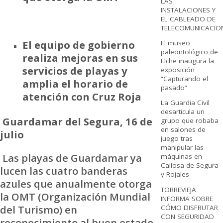
LAS
INSTALACIONES Y
EL CABLEADO DE
TELECOMUNICACIO
El equipo de gobierno
El museo
paleontológico de
realiza mejoras en sus
Elche inaugura la
servicios de playas y
exposición
“Capturando el
amplia el horario de
pasado”
atención con Cruz Roja
La Guardia Civil
desarticula un
Guardamar del Segura, 16 de
grupo que robaba
en salones de
julio
juego tras
manipular las
Las playas de Guardamar ya
máquinas en
Callosa de Segura
lucen las cuatro banderas
y Rojales
azules que anualmente otorga
TORREVIEJA
la OMT (Organización Mundial
INFORMA SOBRE
del Turismo) en
CÓMO DISFRUTAR
CON SEGURIDAD
reconocimiento al buen estado