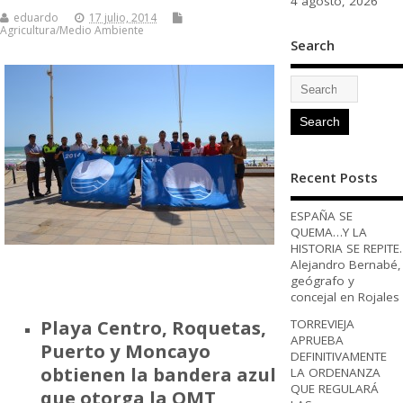
4 agosto, 2026
eduardo
17 julio, 2014
Agricultura/Medio Ambiente
Search
Recent Posts
ESPAÑA SE
QUEMA…Y LA
HISTORIA SE REPITE.
Alejandro Bernabé,
geógrafo y
concejal en Rojales
Playa Centro, Roquetas,
TORREVIEJA
APRUEBA
Puerto y Moncayo
DEFINITIVAMENTE
obtienen la bandera azul
LA ORDENANZA
QUE REGULARÁ
que otorga la OMT