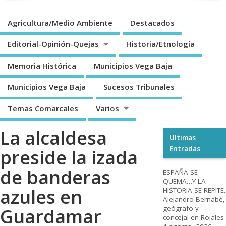
Agricultura/Medio Ambiente
Destacados
Editorial-Opinión-Quejas
Historia/Etnología
Memoria Histórica
Municipios Vega Baja
Municipios Vega Baja
Sucesos Tribunales
Temas Comarcales
Varios
La alcaldesa
Ultimas
Entradas
preside la izada
de banderas
ESPAÑA SE
QUEMA…Y LA
azules en
HISTORIA SE REPITE.
Alejandro Bernabé,
geógrafo y
Guardamar
concejal en Rojales