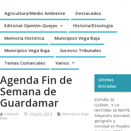
Agricultura/Medio Ambiente
Destacados
Editorial-Opinión-Quejas
Historia/Etnología
Memoria Histórica
Municipios Vega Baja
Municipios Vega Baja
Sucesos Tribunales
Temas Comarcales
Varios
Agenda Fin de
Ultimas
Entradas
Semana de
Guardamar
ESPAÑA SE
QUEMA…Y LA
HISTORIA SE REPITE.
eduardo
18 junio, 2014
Municipios Vega
Alejandro Bernabé,
Baja
geógrafo y
concejal en Rojales