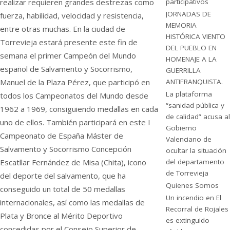
participativos
realizar requieren grandes destrezas como
JORNADAS DE
fuerza, habilidad, velocidad y resistencia,
MEMORIA
entre otras muchas. En la ciudad de
HISTÓRICA VIENTO
Torrevieja estará presente este fin de
DEL PUEBLO EN
semana el primer Campeón del Mundo
HOMENAJE A LA
español de Salvamento y Socorrismo,
GUERRILLA
ANTIFRANQUISTA.
Manuel de la Plaza Pérez, que participó en
La plataforma
todos los Campeonatos del Mundo desde
“sanidad pública y
1962 a 1969, consiguiendo medallas en cada
de calidad” acusa al
uno de ellos. También participará en este I
Gobierno
Campeonato de España Máster de
Valenciano de
Salvamento y Socorrismo Concepción
ocultar la situación
del departamento
Escatllar Fernández de Misa (Chita), icono
de Torrevieja
del deporte del salvamento, que ha
Quienes Somos
conseguido un total de 50 medallas
Un incendio en El
internacionales, así como las medallas de
Recorral de Rojales
Plata y Bronce al Mérito Deportivo
es extinguido
concedidas por el Consejo Superior de