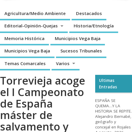
Agricultura/Medio Ambiente
Destacados
Editorial-Opinión-Quejas
Historia/Etnología
Memoria Histórica
Municipios Vega Baja
Municipios Vega Baja
Sucesos Tribunales
Temas Comarcales
Varios
Torrevieja acoge
Ultimas
Entradas
el I Campeonato
de España
ESPAÑA SE
QUEMA…Y LA
máster de
HISTORIA SE REPITE.
Alejandro Bernabé,
geógrafo y
salvamento y
concejal en Rojales