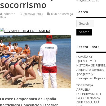
4 agosto, 2026
socorrismo
Search
eduardo
20 mayo, 2014
Municipios Vega
Baja
Recent Posts
ESPAÑA SE
QUEMA…Y LA
HISTORIA SE REPITE.
Alejandro Bernabé,
geógrafo y
concejal en Rojales
TORREVIEJA
APRUEBA
DEFINITIVAMENTE
LA ORDENANZA
En este Campeonato de España
QUE REGULARÁ
participará Concepción Escatllar