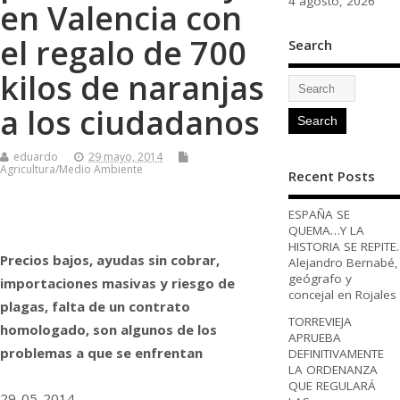
4 agosto, 2026
en Valencia con
el regalo de 700
Search
kilos de naranjas
a los ciudadanos
eduardo
29 mayo, 2014
Agricultura/Medio Ambiente
Recent Posts
ESPAÑA SE
QUEMA…Y LA
HISTORIA SE REPITE.
Precios bajos, ayudas sin cobrar,
Alejandro Bernabé,
geógrafo y
importaciones masivas y riesgo de
concejal en Rojales
plagas, falta de un contrato
TORREVIEJA
homologado, son algunos de los
APRUEBA
problemas a que se enfrentan
DEFINITIVAMENTE
LA ORDENANZA
QUE REGULARÁ
29-05-2014