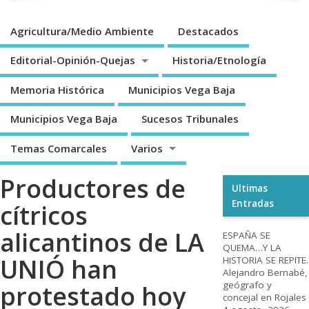
Agricultura/Medio Ambiente
Destacados
Editorial-Opinión-Quejas
Historia/Etnología
Memoria Histórica
Municipios Vega Baja
Municipios Vega Baja
Sucesos Tribunales
Temas Comarcales
Varios
Productores de
Ultimas
Entradas
cítricos
alicantinos de LA
ESPAÑA SE
QUEMA…Y LA
UNIÓ han
HISTORIA SE REPITE.
Alejandro Bernabé,
geógrafo y
protestado hoy
concejal en Rojales