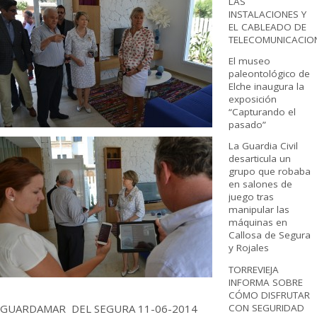
LAS
INSTALACIONES Y
EL CABLEADO DE
TELECOMUNICACIO
El museo
paleontológico de
Elche inaugura la
exposición
“Capturando el
pasado”
La Guardia Civil
desarticula un
grupo que robaba
en salones de
juego tras
manipular las
máquinas en
Callosa de Segura
y Rojales
TORREVIEJA
INFORMA SOBRE
CÓMO DISFRUTAR
CON SEGURIDAD
GUARDAMAR DEL SEGURA 11-06-2014