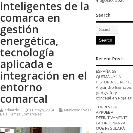
4 agosto, 2026
inteligentes de la
comarca en
Search
gestión
energética,
tecnología
Recent Posts
aplicada e
integración en el
ESPAÑA SE
QUEMA…Y LA
HISTORIA SE REPITE.
entorno
Alejandro Bernabé,
geógrafo y
comarcal
concejal en Rojales
TORREVIEJA
eduardo
11 mayo, 2014
Municipios Vega
APRUEBA
Baja
,
Temas Comarcales
DEFINITIVAMENTE
LA ORDENANZA
QUE REGULARÁ