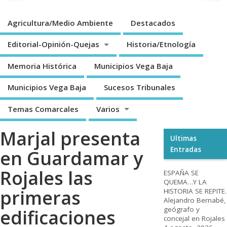
Agricultura/Medio Ambiente
Destacados
Editorial-Opinión-Quejas
Historia/Etnología
Memoria Histórica
Municipios Vega Baja
Municipios Vega Baja
Sucesos Tribunales
Temas Comarcales
Varios
Marjal presenta
Ultimas
Entradas
en Guardamar y
Rojales las
ESPAÑA SE
QUEMA…Y LA
primeras
HISTORIA SE REPITE.
Alejandro Bernabé,
geógrafo y
edificaciones
concejal en Rojales