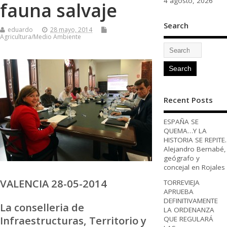
4 agosto, 2026
fauna salvaje
Search
eduardo
28 mayo, 2014
Agricultura/Medio Ambiente
Recent Posts
ESPAÑA SE
QUEMA…Y LA
HISTORIA SE REPITE.
Alejandro Bernabé,
geógrafo y
concejal en Rojales
VALENCIA 28-05-2014
TORREVIEJA
APRUEBA
DEFINITIVAMENTE
La conselleria de
LA ORDENANZA
Infraestructuras, Territorio y
QUE REGULARÁ