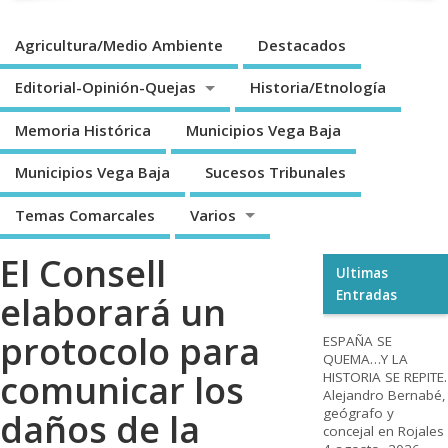
Agricultura/Medio Ambiente
Destacados
Editorial-Opinión-Quejas
Historia/Etnología
Memoria Histórica
Municipios Vega Baja
Municipios Vega Baja
Sucesos Tribunales
Temas Comarcales
Varios
El Consell
Ultimas
Entradas
elaborará un
protocolo para
ESPAÑA SE
QUEMA…Y LA
comunicar los
HISTORIA SE REPITE.
Alejandro Bernabé,
geógrafo y
daños de la
concejal en Rojales