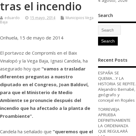
4 agosto, 2026
tras el incendio
Search
eduardo
15 mayo, 2014
Municipios Vega
Baja
Orihuela, 15 de mayo de 2014
El portavoz de Compromís en el Baix
Recent Posts
Vinalopó y la Vega Baja, Ignasi Candela, ha
asegurado hoy que
“vamos a trasladar
ESPAÑA SE
diferentes preguntas a nuestro
QUEMA…Y LA
HISTORIA SE REPITE.
diputado en el Congreso, Joan Baldoví,
Alejandro Bernabé,
para que el Ministerio de Medio
geógrafo y
Ambiente se pronuncie después del
concejal en Rojales
incendio que ha afectado a la planta de
TORREVIEJA
APRUEBA
Proambiente”.
DEFINITIVAMENTE
LA ORDENANZA
Candela ha señalado que
“queremos que el
QUE REGULARÁ