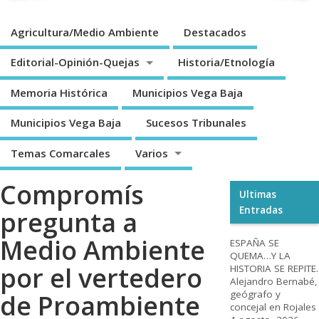
Agricultura/Medio Ambiente
Destacados
Editorial-Opinión-Quejas
Historia/Etnología
Memoria Histórica
Municipios Vega Baja
Municipios Vega Baja
Sucesos Tribunales
Temas Comarcales
Varios
Compromís
Ultimas
Entradas
pregunta a
Medio Ambiente
ESPAÑA SE
QUEMA…Y LA
por el vertedero
HISTORIA SE REPITE.
Alejandro Bernabé,
geógrafo y
de Proambiente
concejal en Rojales