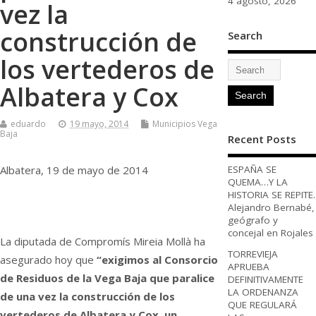
4 agosto, 2026
vez la
construcción de
Search
los vertederos de
Albatera y Cox
eduardo
19 mayo, 2014
Municipios Vega
Baja
Recent Posts
Albatera, 19 de mayo de 2014
ESPAÑA SE
QUEMA…Y LA
HISTORIA SE REPITE.
Alejandro Bernabé,
geógrafo y
concejal en Rojales
La diputada de Compromís Mireia Mollà ha
TORREVIEJA
asegurado hoy que
“exigimos al Consorcio
APRUEBA
de Residuos de la Vega Baja que paralice
DEFINITIVAMENTE
LA ORDENANZA
de una vez la construcción de los
QUE REGULARÁ
vertederos de Albatera y Cox, un