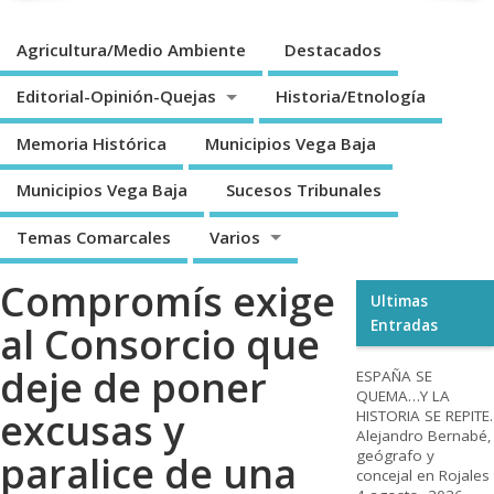
Agricultura/Medio Ambiente
Destacados
Editorial-Opinión-Quejas
Historia/Etnología
Memoria Histórica
Municipios Vega Baja
Municipios Vega Baja
Sucesos Tribunales
Temas Comarcales
Varios
Compromís exige
Ultimas
Entradas
al Consorcio que
deje de poner
ESPAÑA SE
QUEMA…Y LA
excusas y
HISTORIA SE REPITE.
Alejandro Bernabé,
geógrafo y
paralice de una
concejal en Rojales