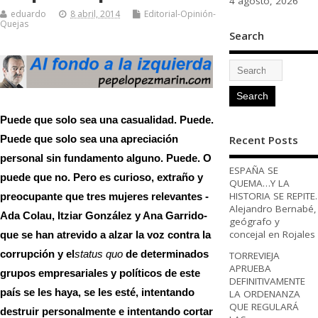
4 agosto, 2026
eduardo
8 abril, 2014
Editorial-Opinión-
Quejas
Search
Puede que solo sea una casualidad. Puede.
Recent Posts
Puede que solo sea una apreciación
personal sin fundamento alguno. Puede. O
ESPAÑA SE
puede que no. Pero es curioso, extraño y
QUEMA…Y LA
HISTORIA SE REPITE.
preocupante que tres mujeres relevantes -
Alejandro Bernabé,
Ada Colau, Itziar González y Ana Garrido-
geógrafo y
concejal en Rojales
que se han atrevido a alzar la voz contra la
corrupción y el
status quo
de determinados
TORREVIEJA
APRUEBA
grupos empresariales y políticos de este
DEFINITIVAMENTE
país se les haya, se les esté, intentando
LA ORDENANZA
QUE REGULARÁ
destruir personalmente e intentando cortar