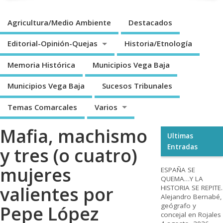
Agricultura/Medio Ambiente
Destacados
Editorial-Opinión-Quejas
Historia/Etnología
Memoria Histórica
Municipios Vega Baja
Municipios Vega Baja
Sucesos Tribunales
Temas Comarcales
Varios
Mafia, machismo
Ultimas
Entradas
y tres (o cuatro)
mujeres
ESPAÑA SE
QUEMA…Y LA
valientes por
HISTORIA SE REPITE.
Alejandro Bernabé,
geógrafo y
Pepe López
concejal en Rojales