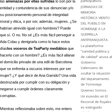
participativos
las
amenazas por ellas sufridas
lo son por la
JORNADAS DE
entidad y contundencia de sus denuncian y/o
MEMORIA
su posicionamiento personal de integridad
HISTÓRICA VIENTO
moral y ética, o por ser, además, mujeres. ¿Se
DEL PUEBLO EN
habrían atrevido igual con hombres? Puede
HOMENAJE A LA
GUERRILLA
que sí. O no. No sé ¿Es más fácil perseguir a
ANTIFRANQUISTA.
Ada Colau y denigrarla como lo hace estos
La plataforma
días
los voceros de TeaParty mediático
que
“sanidad pública y
hacerlo con un hombre? ¿Es más fácil allanar
de calidad” acusa al
el domicilio privado de una edil de Barcelona
Gobierno
Valenciano de
que se enfrenta a oscuros intereses por ser
ocultar la situación
mujer? ¿Y qué decir de Ana Garrido? Una vida
del departamento
destrozada por cumplir con su obligación y
de Torrevieja
negarse a cumplir órdenes claramente
Quienes Somos
corruptas.
Un incendio en El
Recorral de Rojales
es extinguido
Mientras reflexionaba sobre esto, me entero