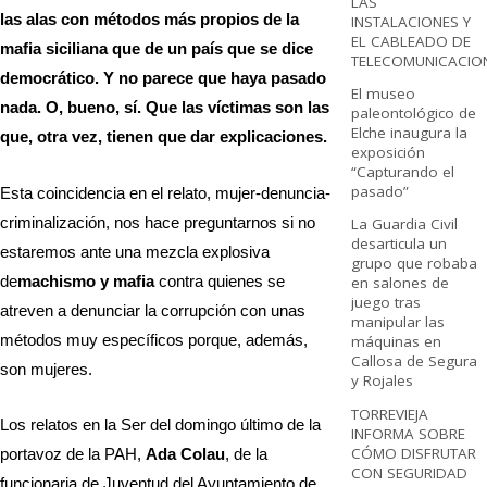
LAS
las alas con métodos más propios de la
INSTALACIONES Y
EL CABLEADO DE
mafia siciliana que de un país que se dice
TELECOMUNICACIO
democrático. Y no parece que haya pasado
El museo
nada. O, bueno, sí. Que las víctimas son las
paleontológico de
Elche inaugura la
que, otra vez, tienen que dar explicaciones.
exposición
“Capturando el
pasado”
Esta coincidencia en el relato, mujer-denuncia-
criminalización, nos hace preguntarnos si no
La Guardia Civil
desarticula un
estaremos ante una mezcla explosiva
grupo que robaba
de
machismo y mafia
contra quienes se
en salones de
juego tras
atreven a denunciar la corrupción con unas
manipular las
métodos muy específicos porque, además,
máquinas en
Callosa de Segura
son mujeres.
y Rojales
TORREVIEJA
Los relatos en la Ser del domingo último de la
INFORMA SOBRE
CÓMO DISFRUTAR
portavoz de la PAH,
Ada Colau
, de la
CON SEGURIDAD
funcionaria de Juventud del Ayuntamiento de