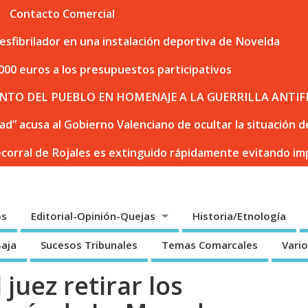
Contacto Comercial
sfibrilador en una instalación deportiva de Novelda
000 euros a los presupuestos participativos
NTO DEL PUEBLO EN HOMENAJE A LA GUERRILLA ANTIF
dad” acusa al Gobierno Valenciano de ocultar la situación
ecorral de Rojales es extinguido rápidamente evitando i
os
Editorial-Opinión-Quejas
Historia/Etnología
Baja
Sucesos Tribunales
Temas Comarcales
Vari
l juez retirar los