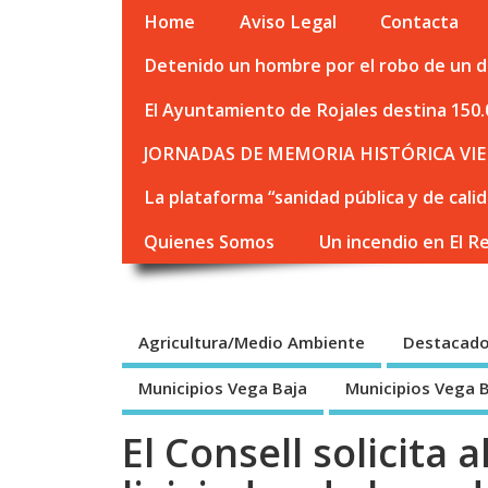
Home
Aviso Legal
Contacta
Detenido un hombre por el robo de un de
El Ayuntamiento de Rojales destina 150.
JORNADAS DE MEMORIA HISTÓRICA VIE
La plataforma “sanidad pública y de cali
Quienes Somos
Un incendio en El R
Agricultura/Medio Ambiente
Destacad
Municipios Vega Baja
Municipios Vega 
El Consell solicita a