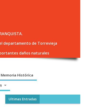
RANQUISTA.
 del departamento de Torrevieja
mportantes daños naturales
Memoria Histórica
os
Ultimas Entradas