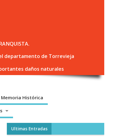
RANQUISTA.
 del departamento de Torrevieja
mportantes daños naturales
Memoria Histórica
os
Ultimas Entradas