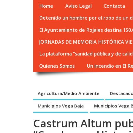
Home
Aviso Legal
Contacta
Detenido un hombre por el robo de un de
El Ayuntamiento de Rojales destina 150.
JORNADAS DE MEMORIA HISTÓRICA VIE
La plataforma “sanidad pública y de cali
Quienes Somos
Un incendio en El R
Agricultura/Medio Ambiente
Destacad
Municipios Vega Baja
Municipios Vega 
Castrum Altum pub