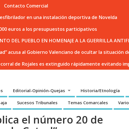
Contacto Comercial
sfibrilador en una instalación deportiva de Novelda
000 euros a los presupuestos participativos
NTO DEL PUEBLO EN HOMENAJE A LA GUERRILLA ANTIF
dad” acusa al Gobierno Valenciano de ocultar la situación
ecorral de Rojales es extinguido rápidamente evitando i
os
Editorial-Opinión-Quejas
Historia/Etnología
Baja
Sucesos Tribunales
Temas Comarcales
Vari
lica el número 20 de