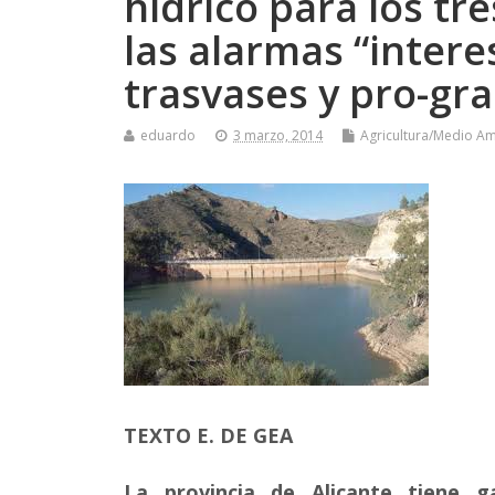
hidrico para los tr
las alarmas “intere
trasvases y pro-gr
eduardo
3 marzo, 2014
Agricultura/Medio A
TEXTO E. DE GEA
La provincia de Alicante tiene g