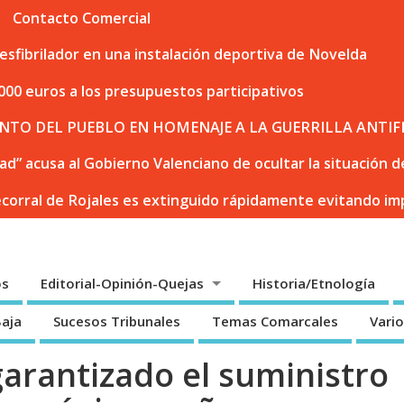
Contacto Comercial
sfibrilador en una instalación deportiva de Novelda
000 euros a los presupuestos participativos
NTO DEL PUEBLO EN HOMENAJE A LA GUERRILLA ANTIF
dad” acusa al Gobierno Valenciano de ocultar la situación
ecorral de Rojales es extinguido rápidamente evitando i
os
Editorial-Opinión-Quejas
Historia/Etnología
Baja
Sucesos Tribunales
Temas Comarcales
Vari
garantizado el suministro