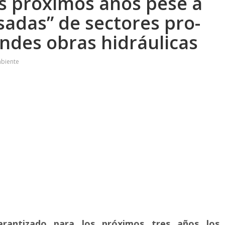
es próximos años pese a
sadas” de sectores pro-
andes obras hidráulicas
mbiente
arantizado para los próximos tres años los