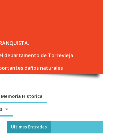
RANQUISTA.
 del departamento de Torrevieja
mportantes daños naturales
Memoria Histórica
os
Ultimas Entradas