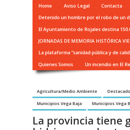
Home
Aviso Legal
Contacta
Detenido un hombre por el robo de un de
El Ayuntamiento de Rojales destina 150.
JORNADAS DE MEMORIA HISTÓRICA VIE
La plataforma “sanidad pública y de cali
Quienes Somos
Un incendio en El R
Agricultura/Medio Ambiente
Destacad
Municipios Vega Baja
Municipios Vega 
La provincia tiene 