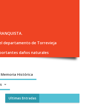
RANQUISTA.
 del departamento de Torrevieja
mportantes daños naturales
Memoria Histórica
os
Ultimas Entradas