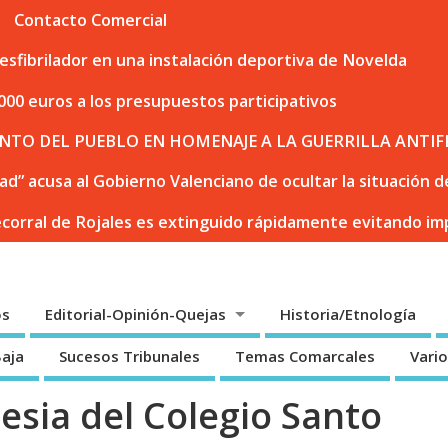
Contacto Comercial
sfibrilador en una instalación deportiva de Novelda
000 euros a los presupuestos participativos
NTO DEL PUEBLO EN HOMENAJE A LA GUERRILLA ANTIF
dad” acusa al Gobierno Valenciano de ocultar la situación
ecorral de Rojales es extinguido rápidamente evitando i
os
Editorial-Opinión-Quejas
Historia/Etnología
Baja
Sucesos Tribunales
Temas Comarcales
Vari
lesia del Colegio Santo