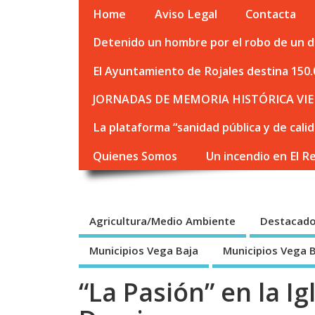
Home
Aviso Legal
Contacta
Detenido un hombre por el robo de un de
El Ayuntamiento de Rojales destina 150.
JORNADAS DE MEMORIA HISTÓRICA VIE
La plataforma “sanidad pública y de cali
Quienes Somos
Un incendio en El R
Agricultura/Medio Ambiente
Destacad
Municipios Vega Baja
Municipios Vega 
“La Pasión” en la Ig