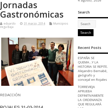
4 agosto, 2026
Jornadas
Gastronómicas
Search
eduardo
31 marzo, 2014
Municipios
Vega Baja
Recent Posts
ESPAÑA SE
QUEMA…Y LA
HISTORIA SE REPITE.
Alejandro Bernabé,
geógrafo y
concejal en Rojales
TORREVIEJA
APRUEBA
REDACCIÓN
DEFINITIVAMENTE
LA ORDENANZA
QUE REGULARÁ
ROJALES 31-03-2014