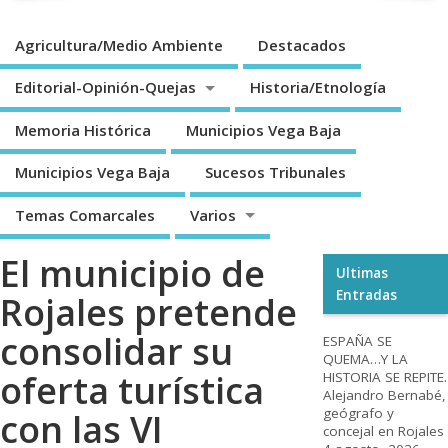
Agricultura/Medio Ambiente
Destacados
Editorial-Opinión-Quejas
Historia/Etnología
Memoria Histórica
Municipios Vega Baja
Municipios Vega Baja
Sucesos Tribunales
Temas Comarcales
Varios
El municipio de
Ultimas
Entradas
Rojales pretende
consolidar su
ESPAÑA SE
QUEMA…Y LA
oferta turística
HISTORIA SE REPITE.
Alejandro Bernabé,
geógrafo y
con las VI
concejal en Rojales