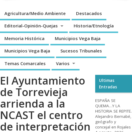
Agricultura/Medio Ambiente
Destacados
Editorial-Opinión-Quejas
Historia/Etnología
Memoria Histórica
Municipios Vega Baja
Municipios Vega Baja
Sucesos Tribunales
Temas Comarcales
Varios
El Ayuntamiento
Ultimas
Entradas
de Torrevieja
arrienda a la
ESPAÑA SE
QUEMA…Y LA
NCAST el centro
HISTORIA SE REPITE.
Alejandro Bernabé,
geógrafo y
de interpretación
concejal en Rojales