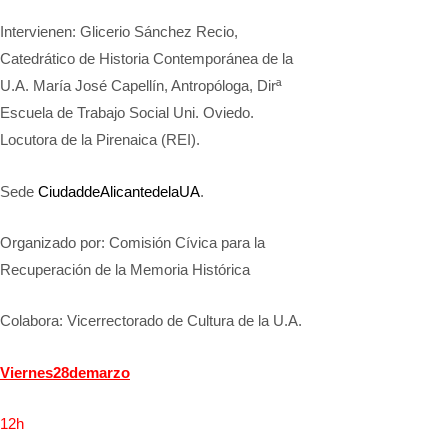
Intervienen: Glicerio Sánchez Recio,
Catedrático de Historia Contemporánea de la
U.A. María José Capellín, Antropóloga, Dirª
Escuela de Trabajo Social Uni. Oviedo.
Locutora de la Pirenaica (REI).
Sede
Ciudad
de
Alicante
de
la
UA
.
Organizado por: Comisión Cívica para la
Recuperación de la Memoria Histórica
Colabora: Vicerrectorado de Cultura de la U.A.
Viernes
28
de
marzo
12
h