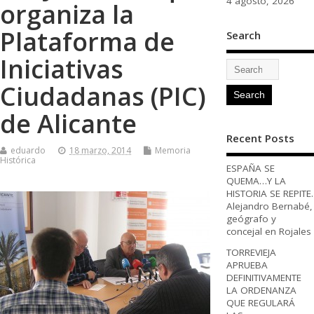
4 agosto, 2026
organiza la
Plataforma de
Search
Iniciativas
Ciudadanas (PIC)
de Alicante
Recent Posts
eduardo
18 marzo, 2014
Memoria
Histórica
ESPAÑA SE
QUEMA…Y LA
HISTORIA SE REPITE.
Alejandro Bernabé,
geógrafo y
concejal en Rojales
TORREVIEJA
APRUEBA
DEFINITIVAMENTE
LA ORDENANZA
QUE REGULARÁ