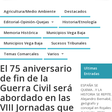
Agricultura/Medio Ambiente
Destacados
Editorial-Opinión-Quejas
Historia/Etnología
Memoria Histórica
Municipios Vega Baja
Municipios Vega Baja
Sucesos Tribunales
Temas Comarcales
Varios
El 75 aniversario
Ultimas
Entradas
de fin de la
Guerra Civil será
ESPAÑA SE
QUEMA…Y LA
abordado en las
HISTORIA SE REPITE.
Alejandro Bernabé,
geógrafo y
VIII Jornadas que
concejal en Rojales