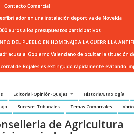
Contacto Comercial
sfibrilador en una instalación deportiva de Novelda
000 euros a los presupuestos participativos
NTO DEL PUEBLO EN HOMENAJE A LA GUERRILLA ANTIF
dad” acusa al Gobierno Valenciano de ocultar la situación
ecorral de Rojales es extinguido rápidamente evitando i
os
Editorial-Opinión-Quejas
Historia/Etnología
Baja
Sucesos Tribunales
Temas Comarcales
Vari
onselleria de Agricultura