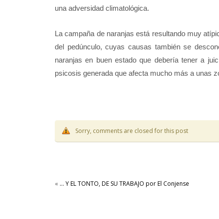
una adversidad climatológica.
La campaña de naranjas está resultando muy atípica 
del pedúnculo, cuyas causas también se descon
naranjas en buen estado que debería tener a jui
psicosis generada que afecta mucho más a unas zon
Sorry, comments are closed for this post
«
… Y EL TONTO, DE SU TRABAJO por El Conjense