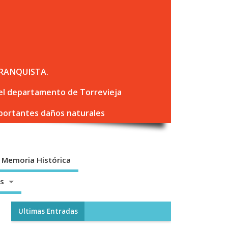
RANQUISTA.
 del departamento de Torrevieja
mportantes daños naturales
Memoria Histórica
os
Ultimas Entradas