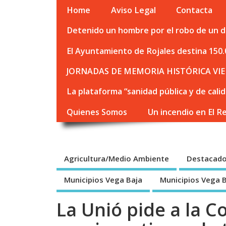
Home
Aviso Legal
Contacta
Detenido un hombre por el robo de un de
El Ayuntamiento de Rojales destina 150.
JORNADAS DE MEMORIA HISTÓRICA VIE
La plataforma “sanidad pública y de cali
Quienes Somos
Un incendio en El R
Agricultura/Medio Ambiente
Destacad
Municipios Vega Baja
Municipios Vega 
La Unió pide a la C