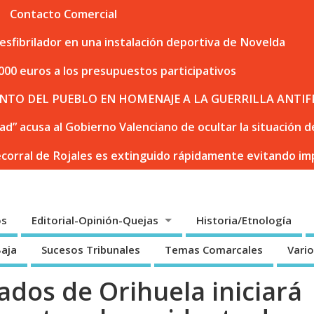
Contacto Comercial
sfibrilador en una instalación deportiva de Novelda
000 euros a los presupuestos participativos
NTO DEL PUEBLO EN HOMENAJE A LA GUERRILLA ANTIF
dad” acusa al Gobierno Valenciano de ocultar la situación
ecorral de Rojales es extinguido rápidamente evitando i
os
Editorial-Opinión-Quejas
Historia/Etnología
Baja
Sucesos Tribunales
Temas Comarcales
Vari
ados de Orihuela iniciará