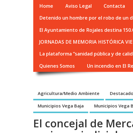
Home
Aviso Legal
Contacta
Detenido un hombre por el robo de un de
El Ayuntamiento de Rojales destina 150.
JORNADAS DE MEMORIA HISTÓRICA VIE
La plataforma “sanidad pública y de cali
Quienes Somos
Un incendio en El R
Agricultura/Medio Ambiente
Destacad
Municipios Vega Baja
Municipios Vega 
El concejal de Merc