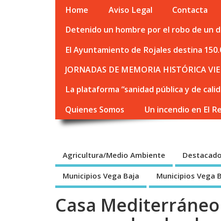
Home
Aviso Legal
Contacta
Detenido un hombre por el robo de un de
El Ayuntamiento de Rojales destina 150.
JORNADAS DE MEMORIA HISTÓRICA VIE
La plataforma “sanidad pública y de cali
Quienes Somos
Un incendio en El R
Agricultura/Medio Ambiente
Destacad
Municipios Vega Baja
Municipios Vega 
Casa Mediterráneo 