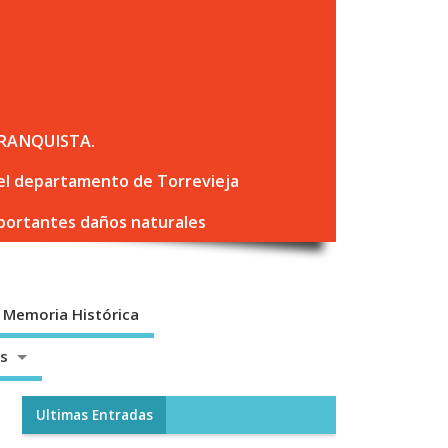
RANQUISTA.
 del departamento de Torrevieja
mportantes daños naturales
Memoria Histórica
os
Ultimas Entradas