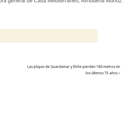
ctora general de Casa Mediterráneo, Almudena Muñoz.
Las playas de Guardamar y Elche pierden 180 metros en
los últimos 75 años
»