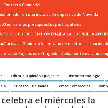
Contacto Comercial
sfibrilador en una instalación deportiva de Novelda
000 euros a los presupuestos participativos
NTO DEL PUEBLO EN HOMENAJE A LA GUERRILLA ANTIF
dad” acusa al Gobierno Valenciano de ocultar la situación
ecorral de Rojales es extinguido rápidamente evitando i
os
Editorial-Opinión-Quejas
Historia/Etnología
Baja
Sucesos Tribunales
Temas Comarcales
Vari
celebra el miércoles la