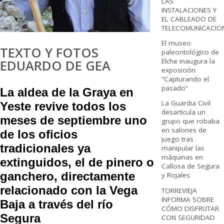
LAS
INSTALACIONES Y
EL CABLEADO DE
TELECOMUNICACIO
El museo
TEXTO Y FOTOS
paleontológico de
Elche inaugura la
EDUARDO DE GEA
exposición
“Capturando el
pasado”
La aldea de la Graya en
La Guardia Civil
Yeste revive todos los
desarticula un
meses de septiembre uno
grupo que robaba
en salones de
de los oficios
juego tras
tradicionales ya
manipular las
máquinas en
extinguidos, el de pinero o
Callosa de Segura
ganchero, directamente
y Rojales
relacionado con la Vega
TORREVIEJA
INFORMA SOBRE
Baja a través del río
CÓMO DISFRUTAR
Segura
CON SEGURIDAD