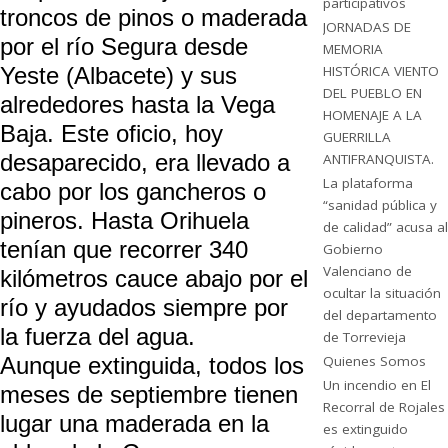
participativos
troncos de pinos o maderada
JORNADAS DE
por el río Segura desde
MEMORIA
Yeste (Albacete) y sus
HISTÓRICA VIENTO
DEL PUEBLO EN
alrededores hasta la Vega
HOMENAJE A LA
Baja. Este oficio, hoy
GUERRILLA
desaparecido, era llevado a
ANTIFRANQUISTA.
La plataforma
cabo por los gancheros o
“sanidad pública y
pineros. Hasta Orihuela
de calidad” acusa al
tenían que recorrer 340
Gobierno
Valenciano de
kilómetros cauce abajo por el
ocultar la situación
río y ayudados siempre por
del departamento
la fuerza del agua.
de Torrevieja
Aunque extinguida, todos los
Quienes Somos
Un incendio en El
meses de septiembre tienen
Recorral de Rojales
lugar una maderada en la
es extinguido