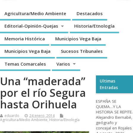
Agricultura/Medio Ambiente
Destacados
Editorial-Opinión-Quejas
Historia/Etnología
Memoria Histórica
Municipios Vega Baja
Municipios Vega Baja
Sucesos Tribunales
Temas Comarcales
Varios
Una “maderada”
Ultimas
Entradas
por el río Segura
hasta Orihuela
ESPAÑA SE
QUEMA…Y LA
HISTORIA SE REPITE.
eduardo
24 enero, 2014
Alejandro Bernabé,
Agricultura/Medio Ambiente
,
Historia/Etnología
geógrafo y
concejal en Rojales