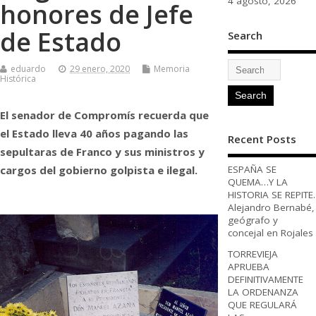
4 agosto, 2026
honores de Jefe
de Estado
Search
eduardo
29 enero, 2020
Memoria
Histórica
El senador de Compromís recuerda que
el Estado lleva 40 años pagando las
Recent Posts
sepultaras de Franco y sus ministros y
cargos del gobierno golpista e ilegal.
ESPAÑA SE
QUEMA…Y LA
HISTORIA SE REPITE.
Alejandro Bernabé,
geógrafo y
concejal en Rojales
TORREVIEJA
APRUEBA
DEFINITIVAMENTE
LA ORDENANZA
QUE REGULARÁ