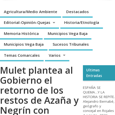
Agricultura/Medio Ambiente
Destacados
Editorial-Opinión-Quejas
Historia/Etnología
Memoria Histórica
Municipios Vega Baja
Municipios Vega Baja
Sucesos Tribunales
Temas Comarcales
Varios
Mulet plantea al
Ultimas
Entradas
Gobierno el
retorno de los
ESPAÑA SE
QUEMA…Y LA
restos de Azaña y
HISTORIA SE REPITE.
Alejandro Bernabé,
geógrafo y
Negrín con
concejal en Rojales