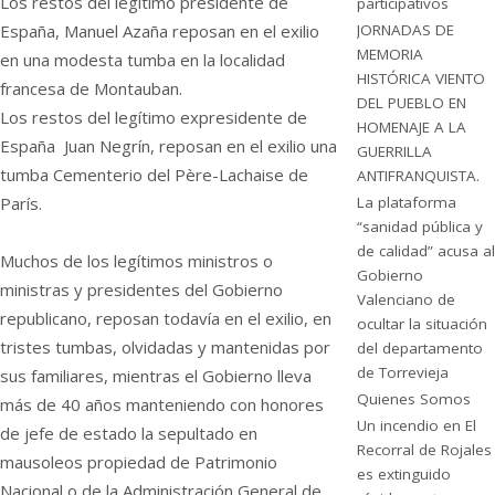
Los restos del legítimo presidente de
participativos
JORNADAS DE
España, Manuel Azaña reposan en el exilio
MEMORIA
en una modesta tumba en la localidad
HISTÓRICA VIENTO
francesa de Montauban.
DEL PUEBLO EN
Los restos del legítimo expresidente de
HOMENAJE A LA
España Juan Negrín, reposan en el exilio una
GUERRILLA
tumba Cementerio del Père-Lachaise de
ANTIFRANQUISTA.
La plataforma
París.
“sanidad pública y
de calidad” acusa al
Muchos de los legítimos ministros o
Gobierno
ministras y presidentes del Gobierno
Valenciano de
republicano, reposan todavía en el exilio, en
ocultar la situación
tristes tumbas, olvidadas y mantenidas por
del departamento
de Torrevieja
sus familiares, mientras el Gobierno lleva
Quienes Somos
más de 40 años manteniendo con honores
Un incendio en El
de jefe de estado la sepultado en
Recorral de Rojales
mausoleos propiedad de Patrimonio
es extinguido
Nacional o de la Administración General de