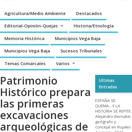
Agricultura/Medio Ambiente
Destacados
Editorial-Opinión-Quejas
Historia/Etnología
Memoria Histórica
Municipios Vega Baja
Municipios Vega Baja
Sucesos Tribunales
Temas Comarcales
Varios
Patrimonio
Ultimas
Entradas
Histórico prepara
las primeras
ESPAÑA SE
QUEMA…Y LA
excavaciones
HISTORIA SE REPITE.
Alejandro Bernabé,
geógrafo y
arqueológicas de
concejal en Rojales