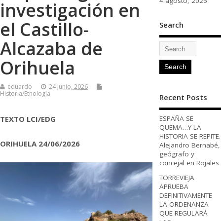
4 agosto, 2026
investigación en
el Castillo-
Search
Alcazaba de
Orihuela
eduardo
24 junio, 2026
Historia/Etnología
Recent Posts
TEXTO LCI/EDG
ESPAÑA SE
QUEMA…Y LA
HISTORIA SE REPITE.
ORIHUELA 24/06/2026
Alejandro Bernabé,
geógrafo y
concejal en Rojales
TORREVIEJA
APRUEBA
DEFINITIVAMENTE
LA ORDENANZA
QUE REGULARÁ