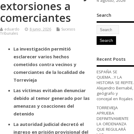
4 agosto, 2026
extorsiones a
comerciantes
Search
eduardo
8 junio, 2026
Sucesos
Tribunales
La investigación permitió
esclarecer varios hechos
Recent Posts
cometidos contra vecinos y
comerciantes de la localidad de
ESPAÑA SE
QUEMA…Y LA
Torrevieja
HISTORIA SE REPITE.
Alejandro Bernabé,
Las víctimas evitaban denunciar
geógrafo y
debido al temor generado por las
concejal en Rojales
amenazas y coacciones del
TORREVIEJA
APRUEBA
detenido
DEFINITIVAMENTE
La autoridad judicial decretó el
LA ORDENANZA
QUE REGULARÁ
ingreso en prisión provisional del