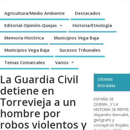
Agricultura/Medio Ambiente
Destacados
Editorial-Opinión-Quejas
Historia/Etnología
Memoria Histórica
Municipios Vega Baja
Municipios Vega Baja
Sucesos Tribunales
Temas Comarcales
Varios
La Guardia Civil
Ultimas
Entradas
detiene en
Torrevieja a un
ESPAÑA SE
QUEMA…Y LA
hombre por
HISTORIA SE REPITE.
Alejandro Bernabé,
geógrafo y
robos violentos y
concejal en Rojales