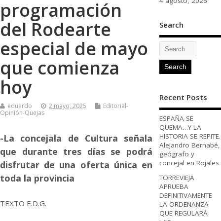
4 agosto, 2026
programación
del Rodearte
Search
especial de mayo
que comienza
hoy
Recent Posts
eduardo
2 mayo, 2025
Editorial-
Opinión-Quejas
ESPAÑA SE
QUEMA…Y LA
HISTORIA SE REPITE.
-La concejala de Cultura señala
Alejandro Bernabé,
que durante tres días se podrá
geógrafo y
concejal en Rojales
disfrutar de una oferta única en
toda la provincia
TORREVIEJA
APRUEBA
DEFINITIVAMENTE
TEXTO E.D.G.
LA ORDENANZA
QUE REGULARÁ