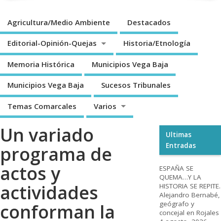
Agricultura/Medio Ambiente
Destacados
Editorial-Opinión-Quejas
Historia/Etnología
Memoria Histórica
Municipios Vega Baja
Municipios Vega Baja
Sucesos Tribunales
Temas Comarcales
Varios
Un variado
Ultimas
Entradas
programa de
actos y
ESPAÑA SE
QUEMA…Y LA
actividades
HISTORIA SE REPITE.
Alejandro Bernabé,
geógrafo y
conforman la
concejal en Rojales