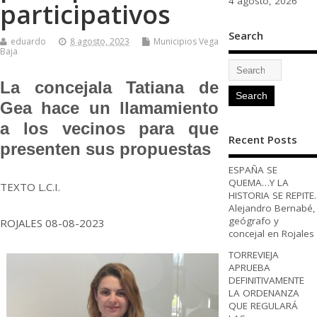
4 agosto, 2026
participativos
Search
eduardo
8 agosto, 2023
Municipios Vega
Baja
La concejala Tatiana de
Gea hace un llamamiento
a los vecinos para que
Recent Posts
presenten sus propuestas
ESPAÑA SE
QUEMA…Y LA
TEXTO L.C.I.
HISTORIA SE REPITE.
Alejandro Bernabé,
geógrafo y
ROJALES 08-08-2023
concejal en Rojales
TORREVIEJA
APRUEBA
DEFINITIVAMENTE
LA ORDENANZA
QUE REGULARÁ