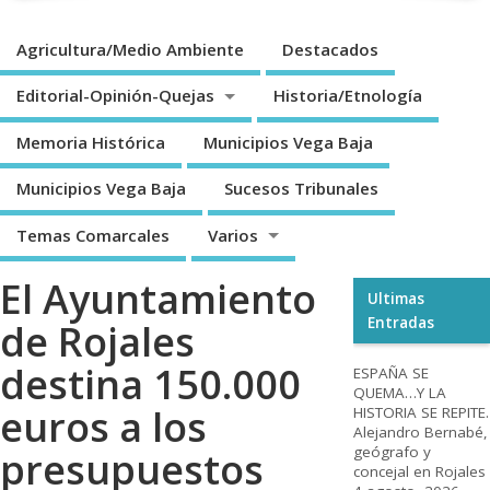
Agricultura/Medio Ambiente
Destacados
Editorial-Opinión-Quejas
Historia/Etnología
Memoria Histórica
Municipios Vega Baja
Municipios Vega Baja
Sucesos Tribunales
Temas Comarcales
Varios
El Ayuntamiento
Ultimas
Entradas
de Rojales
destina 150.000
ESPAÑA SE
QUEMA…Y LA
euros a los
HISTORIA SE REPITE.
Alejandro Bernabé,
geógrafo y
presupuestos
concejal en Rojales