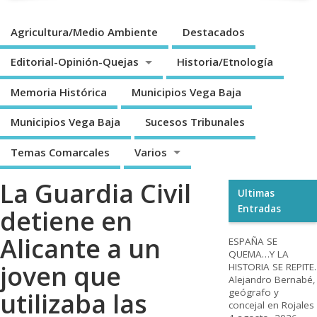
Agricultura/Medio Ambiente
Destacados
Editorial-Opinión-Quejas
Historia/Etnología
Memoria Histórica
Municipios Vega Baja
Municipios Vega Baja
Sucesos Tribunales
Temas Comarcales
Varios
La Guardia Civil
Ultimas
Entradas
detiene en
Alicante a un
ESPAÑA SE
QUEMA…Y LA
joven que
HISTORIA SE REPITE.
Alejandro Bernabé,
geógrafo y
utilizaba las
concejal en Rojales