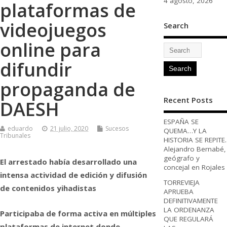
4 agosto, 2026
plataformas de
videojuegos
Search
online para
difundir
propaganda de
Recent Posts
DAESH
ESPAÑA SE
eduardo
21 julio, 2020
Sucesos
QUEMA…Y LA
Tribunales
HISTORIA SE REPITE.
Alejandro Bernabé,
geógrafo y
El arrestado había desarrollado una
concejal en Rojales
intensa actividad de edición y difusión
TORREVIEJA
de contenidos yihadistas
APRUEBA
DEFINITIVAMENTE
LA ORDENANZA
Participaba de forma activa en múltiples
QUE REGULARÁ
plataformas de internet donde