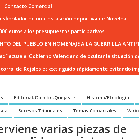
Contacto Comercial
sfibrilador en una instalación deportiva de Novelda
000 euros a los presupuestos participativos
NTO DEL PUEBLO EN HOMENAJE A LA GUERRILLA ANTIF
dad” acusa al Gobierno Valenciano de ocultar la situación
ecorral de Rojales es extinguido rápidamente evitando i
os
Editorial-Opinión-Quejas
Historia/Etnología
Baja
Sucesos Tribunales
Temas Comarcales
Vari
terviene varias piezas de