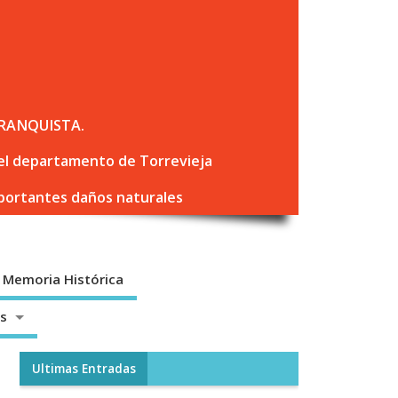
RANQUISTA.
 del departamento de Torrevieja
mportantes daños naturales
Memoria Histórica
os
Ultimas Entradas