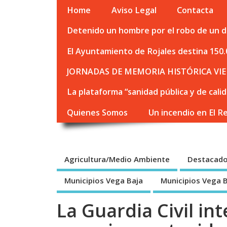
Home
Aviso Legal
Contacta
Detenido un hombre por el robo de un de
El Ayuntamiento de Rojales destina 150.
JORNADAS DE MEMORIA HISTÓRICA VIE
La plataforma “sanidad pública y de cali
Quienes Somos
Un incendio en El R
Agricultura/Medio Ambiente
Destacad
Municipios Vega Baja
Municipios Vega 
La Guardia Civil in