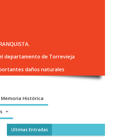
RANQUISTA.
 del departamento de Torrevieja
mportantes daños naturales
Memoria Histórica
os
Ultimas Entradas