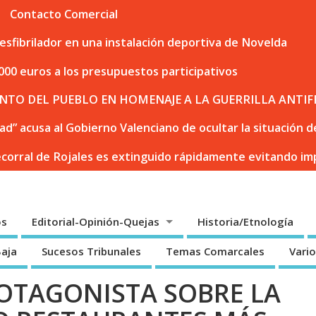
Contacto Comercial
sfibrilador en una instalación deportiva de Novelda
000 euros a los presupuestos participativos
NTO DEL PUEBLO EN HOMENAJE A LA GUERRILLA ANTIF
dad” acusa al Gobierno Valenciano de ocultar la situación
ecorral de Rojales es extinguido rápidamente evitando i
os
Editorial-Opinión-Quejas
Historia/Etnología
Baja
Sucesos Tribunales
Temas Comarcales
Vari
OTAGONISTA SOBRE LA