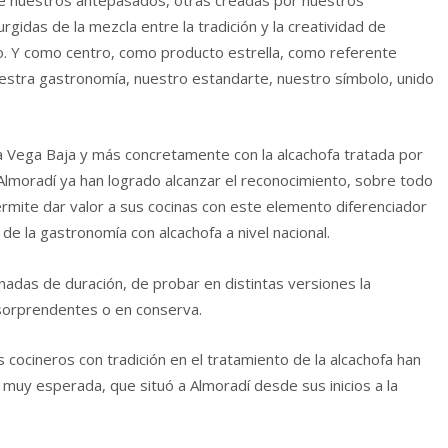
e nuestros antepasados, otras creadas por nuestros
rgidas de la mezcla entre la tradición y la creatividad de
 Y como centro, como producto estrella, como referente
stra gastronomía, nuestro estandarte, nuestro símbolo, unido
la Vega Baja y más concretamente con la alcachofa tratada por
lmoradí ya han logrado alcanzar el reconocimiento, sobre todo
ermite dar valor a sus cocinas con este elemento diferenciador
de la gastronomía con alcachofa a nivel nacional.
rnadas de duración, de probar en distintas versiones la
 sorprendentes o en conserva.
cocineros con tradición en el tratamiento de la alcachofa han
 muy esperada, que situó a Almoradí desde sus inicios a la