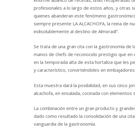
enorme abanico de recetas, unas recuperadas d
profesionales a lo largo de estos años, y otras su
quienes abanderan este fenómeno gastronómico.
siempre presente LA ALCACHOFA, la reina de nue
indisolublemente al destino de Almoradí”.
Se trata de una gran cita con la gastronomía de 
manos de chefs de reconocido prestigio que en A
en la temporada alta de esta hortaliza que les p
y característico, convirtiéndoles en embajadores 
Esta muestra dará la posibilidad, en sus cinco jo
alcachofa, en ensalada, cocinada con elementos
La combinación entre un gran producto y grandes 
dado como resultado la consolidación de una cita
vanguardia de la gastronomía.