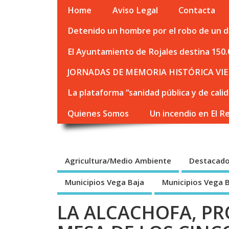
Home
Aviso Legal
Contacta
Detenido un hombre por el robo de un de
El Ayuntamiento de Rojales destina 150.
JORNADAS DE MEMORIA HISTÓRICA VIE
La plataforma “sanidad pública y de cali
Quienes Somos
Un incendio en El R
Agricultura/Medio Ambiente
Destacad
Municipios Vega Baja
Municipios Vega 
LA ALCACHOFA, PR