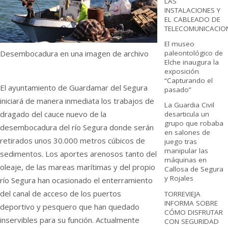
LAS
INSTALACIONES Y
EL CABLEADO DE
TELECOMUNICACIO
El museo
Desembocadura en una imagen de archivo
paleontológico de
Elche inaugura la
exposición
“Capturando el
El ayuntamiento de Guardamar del Segura
pasado”
iniciará de manera inmediata los trabajos de
La Guardia Civil
dragado del cauce nuevo de la
desarticula un
grupo que robaba
desembocadura del río Segura donde serán
en salones de
retirados unos 30.000 metros cúbicos de
juego tras
manipular las
sedimentos. Los aportes arenosos tanto del
máquinas en
oleaje, de las mareas marítimas y del propio
Callosa de Segura
y Rojales
río Segura han ocasionado el enterramiento
del canal de acceso de los puertos
TORREVIEJA
INFORMA SOBRE
deportivo y pesquero que han quedado
CÓMO DISFRUTAR
inservibles para su función. Actualmente
CON SEGURIDAD