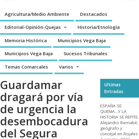
Agricultura/Medio Ambiente
Destacados
Editorial-Opinión-Quejas
Historia/Etnología
Memoria Histórica
Municipios Vega Baja
Municipios Vega Baja
Sucesos Tribunales
Temas Comarcales
Varios
Guardamar
Ultimas
Entradas
dragará por vía
de urgencia la
ESPAÑA SE
QUEMA…Y LA
desembocadura
HISTORIA SE REPITE.
Alejandro Bernabé,
geógrafo y
del Segura
concejal en Rojales