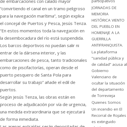
de embarcaciones con calado mayor
participativos
JORNADAS DE
“convirtiendo el canal en un tramo peligroso
MEMORIA
para la navegación marítima”, según explica
HISTÓRICA VIENTO
el concejal de Puertos y Pesca, Jesús Tenza.
DEL PUEBLO EN
“En estos momentos toda la navegación en
HOMENAJE A LA
la desembocadura del río está suspendida.
GUERRILLA
Los barcos deportivos no puedan salir ni
ANTIFRANQUISTA.
La plataforma
entrar de la dársena interior, y las
“sanidad pública y
embarcaciones de pesca, tanto tradicionales
de calidad” acusa al
como de piscifactorías, operan desde el
Gobierno
puerto pesquero de Santa Pola para
Valenciano de
desarrollar su trabajo” añade el edil de
ocultar la situación
puertos.
del departamento
de Torrevieja
Según Jesús Tenza, las obras están en
Quienes Somos
proceso de adjudicación por vía de urgencia,
Un incendio en El
una medida extraordinaria que se ejecutará
Recorral de Rojales
de forma inmediata.
es extinguido
Las arenas extraídas serán depositadas de