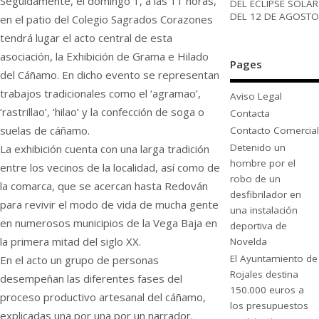
Seguidamente, el domingo 1, a las 11 horas,
DEL ECLIPSE SOLAR
DEL 12 DE AGOSTO
en el patio del Colegio Sagrados Corazones
tendrá lugar el acto central de esta
asociación, la Exhibición de Grama e Hilado
Pages
del Cáñamo. En dicho evento se representan
trabajos tradicionales como el ‘agramao’,
Aviso Legal
‘rastrillao’, ‘hilao’ y la confección de soga o
Contacta
suelas de cáñamo.
Contacto Comercial
Detenido un
La exhibición cuenta con una larga tradición
hombre por el
entre los vecinos de la localidad, así como de
robo de un
la comarca, que se acercan hasta Redován
desfibrilador en
para revivir el modo de vida de mucha gente
una instalación
en numerosos municipios de la Vega Baja en
deportiva de
la primera mitad del siglo XX.
Novelda
El Ayuntamiento de
En el acto un grupo de personas
Rojales destina
desempeñan las diferentes fases del
150.000 euros a
proceso productivo artesanal del cáñamo,
los presupuestos
explicadas una por una por un narrador.