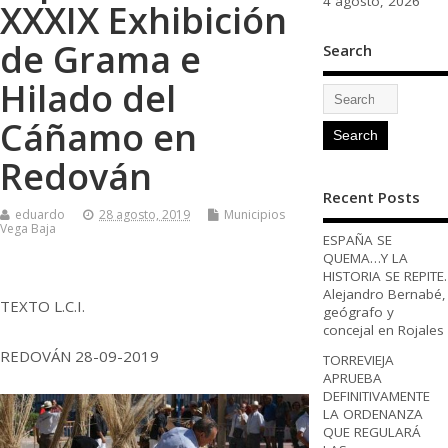
4 agosto, 2026
XXXIX Exhibición
de Grama e
Search
Hilado del
Cáñamo en
Redován
Recent Posts
eduardo
28 agosto, 2019
Municipios
Vega Baja
ESPAÑA SE
QUEMA…Y LA
HISTORIA SE REPITE.
Alejandro Bernabé,
TEXTO L.C.I.
geógrafo y
concejal en Rojales
REDOVÁN 28-09-2019
TORREVIEJA
APRUEBA
DEFINITIVAMENTE
LA ORDENANZA
QUE REGULARÁ