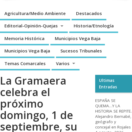
Agricultura/Medio Ambiente
Destacados
Editorial-Opinión-Quejas
Historia/Etnología
Memoria Histórica
Municipios Vega Baja
Municipios Vega Baja
Sucesos Tribunales
Temas Comarcales
Varios
La Gramaera
Ultimas
Entradas
celebra el
próximo
ESPAÑA SE
QUEMA…Y LA
domingo, 1 de
HISTORIA SE REPITE.
Alejandro Bernabé,
geógrafo y
septiembre, su
concejal en Rojales