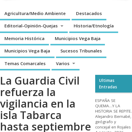
Agricultura/Medio Ambiente
Destacados
Editorial-Opinión-Quejas
Historia/Etnología
Memoria Histórica
Municipios Vega Baja
Municipios Vega Baja
Sucesos Tribunales
Temas Comarcales
Varios
La Guardia Civil
Ultimas
Entradas
refuerza la
vigilancia en la
ESPAÑA SE
QUEMA…Y LA
isla Tabarca
HISTORIA SE REPITE.
Alejandro Bernabé,
geógrafo y
hasta septiembre
concejal en Rojales