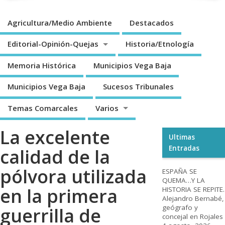
Agricultura/Medio Ambiente
Destacados
Editorial-Opinión-Quejas
Historia/Etnología
Memoria Histórica
Municipios Vega Baja
Municipios Vega Baja
Sucesos Tribunales
Temas Comarcales
Varios
La excelente
Ultimas
Entradas
calidad de la
pólvora utilizada
ESPAÑA SE
QUEMA…Y LA
en la primera
HISTORIA SE REPITE.
Alejandro Bernabé,
geógrafo y
guerrilla de
concejal en Rojales