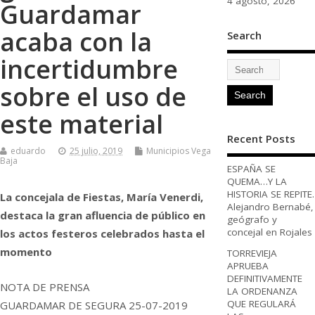
4 agosto, 2026
Guardamar
acaba con la
Search
incertidumbre
sobre el uso de
este material
Recent Posts
eduardo
25 julio, 2019
Municipios Vega
Baja
ESPAÑA SE
QUEMA…Y LA
HISTORIA SE REPITE.
La concejala de Fiestas, María Venerdi,
Alejandro Bernabé,
destaca la gran afluencia de público en
geógrafo y
concejal en Rojales
los actos festeros celebrados hasta el
momento
TORREVIEJA
APRUEBA
DEFINITIVAMENTE
NOTA DE PRENSA
LA ORDENANZA
QUE REGULARÁ
GUARDAMAR DE SEGURA 25-07-2019