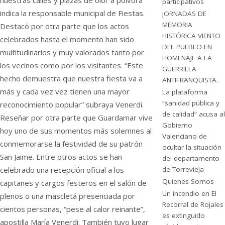
nuestras calles y plazas de olor a pólvora”
participativos
indica la responsable municipal de Fiestas.
JORNADAS DE
MEMORIA
Destacó por otra parte que los actos
HISTÓRICA VIENTO
celebrados hasta el momento han sido
DEL PUEBLO EN
multitudinarios y muy valorados tanto por
HOMENAJE A LA
los vecinos como por los visitantes. “Este
GUERRILLA
hecho demuestra que nuestra fiesta va a
ANTIFRANQUISTA.
más y cada vez vez tienen una mayor
La plataforma
“sanidad pública y
reconocimiento popular” subraya Venerdi.
de calidad” acusa al
Reseñar por otra parte que Guardamar vive
Gobierno
hoy uno de sus momentos más solemnes al
Valenciano de
conmemorarse la festividad de su patrón
ocultar la situación
San Jaime. Entre otros actos se han
del departamento
celebrado una recepción oficial a los
de Torrevieja
Quienes Somos
capitanes y cargos festeros en el salón de
Un incendio en El
plenos o una mascletá presenciada por
Recorral de Rojales
cientos personas, “pese al calor reinante”,
es extinguido
apostilla María Venerdi. También tuvo lugar