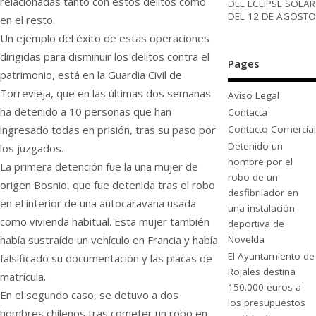
relacionadas tanto con estos delitos como
DEL ECLIPSE SOLAR
DEL 12 DE AGOSTO
en el resto.
Un ejemplo del éxito de estas operaciones
dirigidas para disminuir los delitos contra el
Pages
patrimonio, está en la Guardia Civil de
Torrevieja, que en las últimas dos semanas
Aviso Legal
ha detenido a 10 personas que han
Contacta
Contacto Comercial
ingresado todas en prisión, tras su paso por
Detenido un
los juzgados.
hombre por el
La primera detención fue la una mujer de
robo de un
origen Bosnio, que fue detenida tras el robo
desfibrilador en
en el interior de una autocaravana usada
una instalación
como vivienda habitual. Esta mujer también
deportiva de
Novelda
había sustraído un vehículo en Francia y había
El Ayuntamiento de
falsificado su documentación y las placas de
Rojales destina
matrícula.
150.000 euros a
En el segundo caso, se detuvo a dos
los presupuestos
hombres chilenos tras cometer un robo en