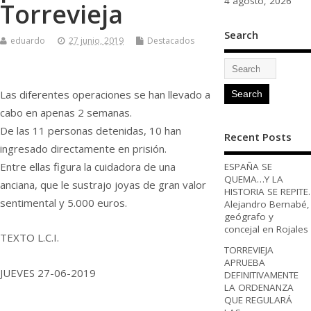
4 agosto, 2026
Torrevieja
Search
eduardo
27 junio, 2019
Destacados
Las diferentes operaciones se han llevado a
cabo en apenas 2 semanas.
De las 11 personas detenidas, 10 han
Recent Posts
ingresado directamente en prisión.
Entre ellas figura la cuidadora de una
ESPAÑA SE
QUEMA…Y LA
anciana, que le sustrajo joyas de gran valor
HISTORIA SE REPITE.
sentimental y 5.000 euros.
Alejandro Bernabé,
geógrafo y
concejal en Rojales
TEXTO L.C.I.
TORREVIEJA
APRUEBA
JUEVES 27-06-2019
DEFINITIVAMENTE
LA ORDENANZA
QUE REGULARÁ