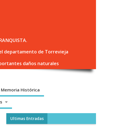
RANQUISTA.
 del departamento de Torrevieja
mportantes daños naturales
Memoria Histórica
os
Ultimas Entradas