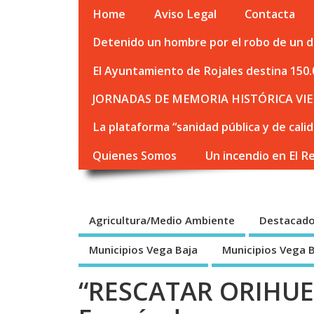
Home
Aviso Legal
Contacta
Detenido un hombre por el robo de un de
El Ayuntamiento de Rojales destina 150.
JORNADAS DE MEMORIA HISTÓRICA VIE
La plataforma “sanidad pública y de cali
Quienes Somos
Un incendio en El R
Agricultura/Medio Ambiente
Destacad
Municipios Vega Baja
Municipios Vega 
“RESCATAR ORIHUE