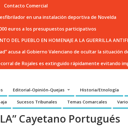
Contacto Comercial
sfibrilador en una instalación deportiva de Novelda
000 euros a los presupuestos participativos
NTO DEL PUEBLO EN HOMENAJE A LA GUERRILLA ANTIF
dad” acusa al Gobierno Valenciano de ocultar la situación
ecorral de Rojales es extinguido rápidamente evitando i
os
Editorial-Opinión-Quejas
Historia/Etnología
Baja
Sucesos Tribunales
Temas Comarcales
Vari
LA” Cayetano Portugués