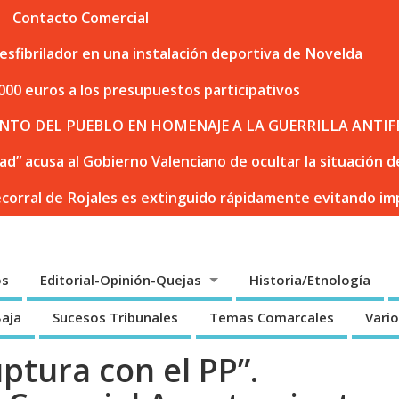
Contacto Comercial
sfibrilador en una instalación deportiva de Novelda
000 euros a los presupuestos participativos
NTO DEL PUEBLO EN HOMENAJE A LA GUERRILLA ANTIF
dad” acusa al Gobierno Valenciano de ocultar la situación
ecorral de Rojales es extinguido rápidamente evitando i
os
Editorial-Opinión-Quejas
Historia/Etnología
Baja
Sucesos Tribunales
Temas Comarcales
Vari
ptura con el PP”.