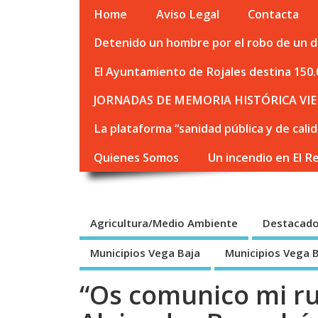
Home
Aviso Legal
Contacta
Detenido un hombre por el robo de un de
El Ayuntamiento de Rojales destina 150.
JORNADAS DE MEMORIA HISTÓRICA VIE
La plataforma “sanidad pública y de cali
Quienes Somos
Un incendio en El R
Agricultura/Medio Ambiente
Destacad
Municipios Vega Baja
Municipios Vega 
“Os comunico mi ru