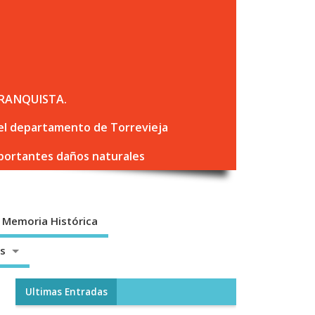
RANQUISTA.
 del departamento de Torrevieja
mportantes daños naturales
Memoria Histórica
os
Ultimas Entradas