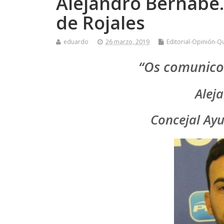
Alejandro Bernabé
de Rojales
eduardo
26 marzo, 2019
Editorial-Opinión-Q
“Os comunico 
Alej
Concejal Ay