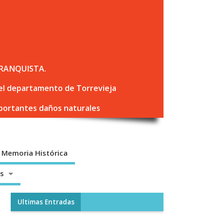
RANQUISTA.
 del departamento de Torrevieja
mportantes daños naturales
Memoria Histórica
os
Ultimas Entradas