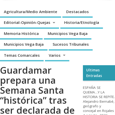
Agricultura/Medio Ambiente
Destacados
Editorial-Opinión-Quejas
Historia/Etnología
Memoria Histórica
Municipios Vega Baja
Municipios Vega Baja
Sucesos Tribunales
Temas Comarcales
Varios
Guardamar
Ultimas
Entradas
prepara una
Semana Santa
ESPAÑA SE
QUEMA…Y LA
“histórica” tras
HISTORIA SE REPITE.
Alejandro Bernabé,
geógrafo y
ser declarada de
concejal en Rojales