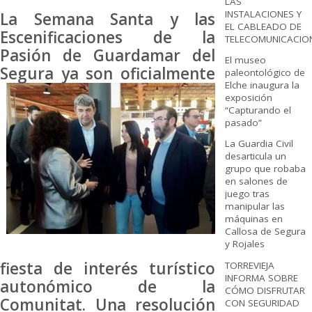
LAS
INSTALACIONES Y
La Semana Santa y las
EL CABLEADO DE
Escenificaciones de la
TELECOMUNICACIO
Pasión de Guardamar del
El museo
Segura ya
son oficialmente
paleontológico de
Elche inaugura la
exposición
“Capturando el
pasado”
La Guardia Civil
desarticula un
grupo que robaba
en salones de
juego tras
manipular las
máquinas en
Callosa de Segura
y Rojales
fiesta de interés turístico
TORREVIEJA
INFORMA SOBRE
autonómico de la
CÓMO DISFRUTAR
Comunitat. Una resolución
CON SEGURIDAD