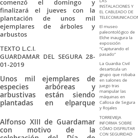
comenzó el domingo y
LAS
INSTALACIONES Y
finalizará el jueves con la
EL CABLEADO DE
plantación de unos mil
TELECOMUNICACIO
ejemplares de árboles y
El museo
paleontológico de
arbustos
Elche inaugura la
exposición
TEXTO L.C.I.
“Capturando el
pasado”
GUARDAMAR DEL SEGURA 28-
01-2019
La Guardia Civil
desarticula un
grupo que robaba
Unos mil ejemplares de
en salones de
especies arbóreas y
juego tras
manipular las
arbustivas están siendo
máquinas en
plantadas en el
parque
Callosa de Segura
y Rojales
TORREVIEJA
Alfonso XIII de Guardamar
INFORMA SOBRE
con motivo de la
CÓMO DISFRUTAR
CON SEGURIDAD
celebración del Día de