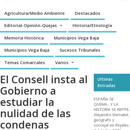
Agricultura/Medio Ambiente
Destacados
Editorial-Opinión-Quejas
Historia/Etnología
Memoria Histórica
Municipios Vega Baja
Municipios Vega Baja
Sucesos Tribunales
Temas Comarcales
Varios
El Consell insta al
Ultimas
Entradas
Gobierno a
estudiar la
ESPAÑA SE
QUEMA…Y LA
nulidad de las
HISTORIA SE REPITE.
Alejandro Bernabé,
geógrafo y
condenas
concejal en Rojales