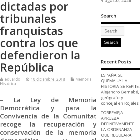
4 agosto, 2026
dictadas por
tribunales
Search
franquistas
contra los que
defendieron la
Recent Posts
República
ESPAÑA SE
eduardo
18 diciembre, 2018
Memoria
QUEMA…Y LA
Histórica
HISTORIA SE REPITE.
Alejandro Bernabé,
geógrafo y
– La Ley de Memoria
concejal en Rojales
Democrática y para la
TORREVIEJA
Convivencia de la Comunitat
APRUEBA
recoge la recuperación y
DEFINITIVAMENTE
LA ORDENANZA
conservación de la memoria
QUE REGULARÁ