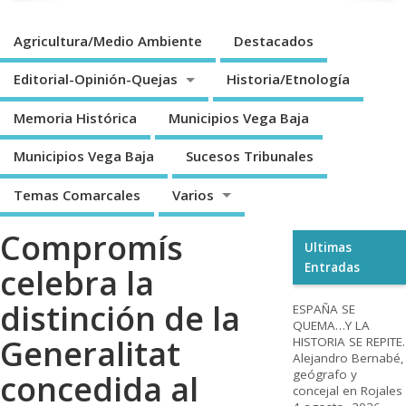
Agricultura/Medio Ambiente
Destacados
Editorial-Opinión-Quejas
Historia/Etnología
Memoria Histórica
Municipios Vega Baja
Municipios Vega Baja
Sucesos Tribunales
Temas Comarcales
Varios
Compromís
Ultimas
Entradas
celebra la
distinción de la
ESPAÑA SE
QUEMA…Y LA
Generalitat
HISTORIA SE REPITE.
Alejandro Bernabé,
geógrafo y
concedida al
concejal en Rojales