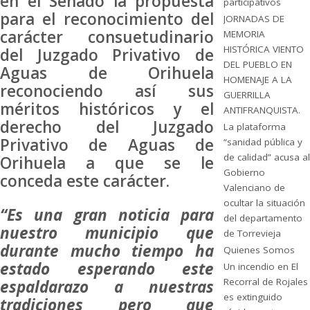
en el Senado la propuesta
participativos
para el reconocimiento del
JORNADAS DE
carácter consuetudinario
MEMORIA
HISTÓRICA VIENTO
del Juzgado Privativo de
DEL PUEBLO EN
Aguas de Orihuela
HOMENAJE A LA
reconociendo así sus
GUERRILLA
méritos históricos y el
ANTIFRANQUISTA.
derecho del Juzgado
La plataforma
Privativo de Aguas de
“sanidad pública y
de calidad” acusa al
Orihuela a que se le
Gobierno
conceda este carácter.
Valenciano de
ocultar la situación
“Es una gran noticia para
del departamento
nuestro municipio que
de Torrevieja
durante mucho tiempo ha
Quienes Somos
estado esperando este
Un incendio en El
Recorral de Rojales
espaldarazo a nuestras
es extinguido
tradiciones pero que