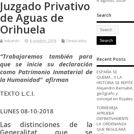
4 agosto, 2026
Juzgado Privativo
de Aguas de
Search
Orihuela
eduardo
8 octubre, 2018
Destacados
“Trabajaremos también para
Recent Posts
que se inicie su declaración
como Patrimonio Inmaterial de
ESPAÑA SE
QUEMA…Y LA
la Humanidad” afirman
HISTORIA SE REPITE.
Alejandro Bernabé,
TEXTO L.C.I.
geógrafo y
concejal en Rojales
TORREVIEJA
LUNES 08-10-2018
APRUEBA
DEFINITIVAMENTE
Las distinciones de la
LA ORDENANZA
QUE REGULARÁ
Generalitat que se