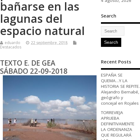
4 agosto, 2026
bañarse en las
lagunas del
Search
espacio natural
eduardo
22 septiembre, 2018
Destacados
TEXTO E. DE GEA
Recent Posts
SÁBADO 22-09-2018
ESPAÑA SE
QUEMA…Y LA
HISTORIA SE REPITE.
Alejandro Bernabé,
geógrafo y
concejal en Rojales
TORREVIEJA
APRUEBA
DEFINITIVAMENTE
LA ORDENANZA
QUE REGULARÁ