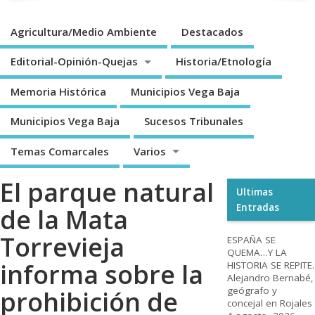
Agricultura/Medio Ambiente
Destacados
Editorial-Opinión-Quejas
Historia/Etnología
Memoria Histórica
Municipios Vega Baja
Municipios Vega Baja
Sucesos Tribunales
Temas Comarcales
Varios
El parque natural
Ultimas
Entradas
de la Mata
Torrevieja
ESPAÑA SE
QUEMA…Y LA
informa sobre la
HISTORIA SE REPITE.
Alejandro Bernabé,
geógrafo y
prohibición de
concejal en Rojales